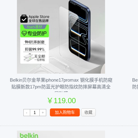
Belkin贝尔金苹果iphone17promax 钢化膜手机防窥
Be
贴膜新款17pm防蓝光护眼防指纹防摔屏幕高清全
防
屏贴膜
￥119.00
￥149.00
加入购物车
收藏
-
+