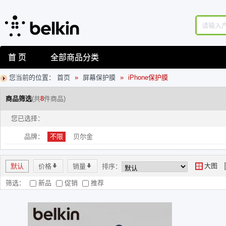
首 页
全部商品分类
您当前的位置：
首页
»
屏幕保护膜
»
iPhone保护膜
商品筛选
(共
8
件商品)
您已选择：
品牌：
不限
贝尔金
大图
默认
价格
*
销量
*
排序：
Y
筛选：
新品
促销
推荐