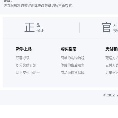
建议：
适当缩短您的关键词或更改关键词后重新搜索。
正
官
品
方
保证
授
新手上路
购买指南
支付和
顾客必读
简单的购物流程
配送方
积分奖励计划
体贴的售后服务
支付方
网上支付小贴士
商品退换货保障
订单何
© 2012
~