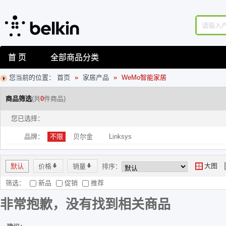
首 页
全部商品分类
您当前的位置：
首页
»
家居产品
»
WeMo智能家居
商品筛选
(共
0
件商品)
您已选择：
品牌：
不限
贝尔金
Linksys
大图
默认
价格
*
销量
*
排序：
Y
筛选：
新品
促销
推荐
非常抱歉，没有找到相关商品