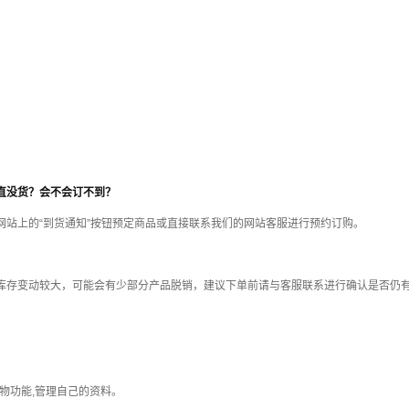
直没货？会不会订不到？
站上的“到货通知”按钮预定商品或直接联系我们的网站客服进行预约订购。
库存变动较大，可能会有少部分产品脱销，建议下单前请与客服联系进行确认是否仍
。
物功能,管理自己的资料。